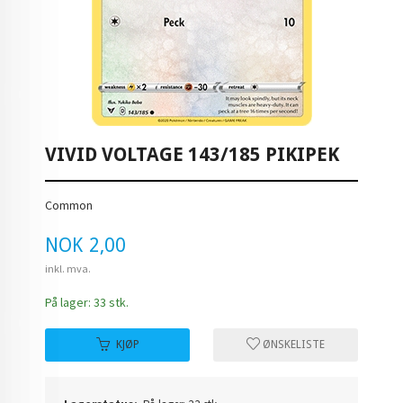
VIVID VOLTAGE 143/185 PIKIPEK
Common
Pris
NOK
2,00
inkl. mva.
På lager: 33 stk.
KJØP
ØNSKELISTE