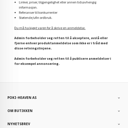
Linker, priser, tilgjengelighet eller annen tidsavhengig
informasjon.
Referanser til konkurrenter
Støtende/ufin ordbruk.
Du må ha kjøpt varen for å skrive en anmeldelse.
Admin forbeholder seg retten til å akseptere, avslå eller
fjerne enhver produktanmeldelse som ikke er i tråd med
disse retningslinjene.
Admin forbeholder seg retten til å publisere anmeldelser i
for eksempel annonsering.
POKI-HEAVEN AS
OM BUTIKKEN
NYHETSBREV