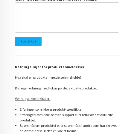
SKRIV INN PRODUKTANMELDELSEN I FELTET UNDER
Retningslinjer for produktanmeldelser:
Hva skal en produktanmeldelse inneholde?
Din egen erfaring med fokus på det aktuelle produktet.
Vennligst ikke inkluder:
Erfaringer som ikke er produkt-spesifikke.
Erfaringer i forbindelse med support eller retur av det aktuelle
produktet.
Spørsmål om produktet eller spørsmål til andre som har skrevet
en anmeldelse. Dette er ikke et forum.