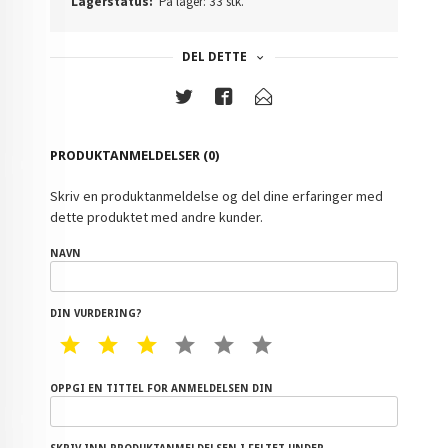
Lagerstatus:
På lager: 33 stk.
DEL DETTE
PRODUKTANMELDELSER (0)
Skriv en produktanmeldelse og del dine erfaringer med
dette produktet med andre kunder.
NAVN
DIN VURDERING?
1 STAR
2 STAR
3 STAR
4 STAR
5 STAR
6 STAR
OPPGI EN TITTEL FOR ANMELDELSEN DIN