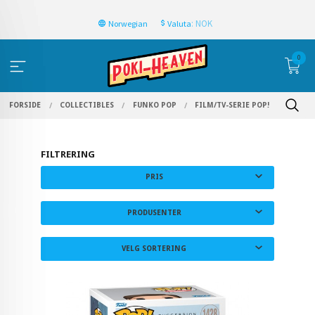
: NOK
Norwegian
Valuta
0
FORSIDE
COLLECTIBLES
FUNKO POP
FILM/TV-SERIE POP!
FILTRERING
PRIS
PRODUSENTER
VELG SORTERING