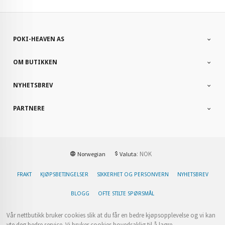
POKI-HEAVEN AS
OM BUTIKKEN
NYHETSBREV
PARTNERE
: NOK
Norwegian
Valuta
FRAKT
KJØPSBETINGELSER
SIKKERHET OG PERSONVERN
NYHETSBREV
BLOGG
OFTE STILTE SPØRSMÅL
Vår nettbutikk bruker cookies slik at du får en bedre kjøpsopplevelse og vi kan
yte deg bedre service. Vi bruker cookies hovedsaklig til å lagre