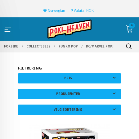
: NOK
Norwegian
Valuta
0
FORSIDE
COLLECTIBLES
FUNKO POP
DC/MARVEL POP!
FILTRERING
PRIS
PRODUSENTER
VELG SORTERING