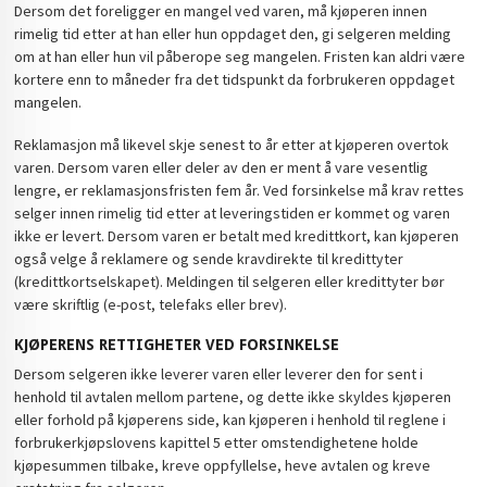
Dersom det foreligger en mangel ved varen, må kjøperen innen
rimelig tid etter at han eller hun oppdaget den, gi selgeren melding
om at han eller hun vil påberope seg mangelen. Fristen kan aldri være
kortere enn to måneder fra det tidspunkt da forbrukeren oppdaget
mangelen.
Reklamasjon må likevel skje senest to år etter at kjøperen overtok
varen. Dersom varen eller deler av den er ment å vare vesentlig
lengre, er reklamasjonsfristen fem år. Ved forsinkelse må krav rettes
selger innen rimelig tid etter at leveringstiden er kommet og varen
ikke er levert. Dersom varen er betalt med kredittkort, kan kjøperen
også velge å reklamere og sende kravdirekte til kredittyter
(kredittkortselskapet). Meldingen til selgeren eller kredittyter bør
være skriftlig (e-post, telefaks eller brev).
KJØPERENS RETTIGHETER VED FORSINKELSE
Dersom selgeren ikke leverer varen eller leverer den for sent i
henhold til avtalen mellom partene, og dette ikke skyldes kjøperen
eller forhold på kjøperens side, kan kjøperen i henhold til reglene i
forbrukerkjøpslovens kapittel 5 etter omstendighetene holde
kjøpesummen tilbake, kreve oppfyllelse, heve avtalen og kreve