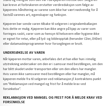
kan kreve at forbrukeren erstatter verdireduksjon som følge av
kjøperens håndtering av varene som ikke har vært nødvendig for å
fastslå varenes art, egenskaper og funksjon.
Kjøperen bør sende varen tilbake til selgeren i originalemballasjen
hvis dette er mulig. Kjøperen kan ikke angre på kjøp av varer som
forringes raskt, varer som av hensyn til helsevern eller hygiene ikke
er egnet for retur, eller på lyd- og bildeopptak (herunder CDer, DVDer)
eller datamaskinprogrammer hvor forseglingen er brutt.
UNDERSØKELSE AV VAREN
Når kjøperen mottar varen, anbefales det at han eller hun i rimelig
utstrekning undersøker om den er i samsvar med bestillingen, om den
har blitt skadet under transporten eller om den ellers har mangler.
Hvis varen ikke samsvarer med bestillingen eller har mangler, må
kjøperen melde fra til selgeren ved reklamasjon jf. kontraktens punkt
om "Reklamasjon ved mangel og frist for å melde krav ved
forsinkelse”.
REKLAMASJON VED MANGEL OG FRIST FOR Å MELDE KRAV VED
FORSINKELSE