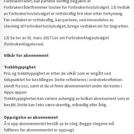
Forbrukerrådet, kan partene skriftlig begjære at
Forbrukerrådetfremmer tvisten for Forbrukertvistutvalget. 13) Vedtak
av Forbrukertvistutvalget er rettskraftig fire uker etter forkynning.
Før vedtaket er rettskraftig, kan partene, ved innsendelse av
stevning til Forbrukertvistutvalget, bringe vedtaket inn for tingretten.
13) Se lov av 01. mars 2017 Lov om Forbrukerklageutvalget
(forbrukerklageloven).
Vilkår for abonnement
Trekkhyppighet
Pris og trekkhyppighet er etter de vilkår som er inngått ved
tidspunktet for bestillingen. Dette reflekteres i ordrebekreftelsen
sendt fra oss, samt at du vil finne abonnementet under din konto i
Vipps-appen.
Trekkhyppigheten kan variere avhengig av hvilket abonnement som er
bestilt. Dette kan f.eks være ukentlig, månedlig eller årlig.
Oppsigelse av abonnement
Å si opp abonnementet består av to steg. Begge stegene må
fullføres før abonnementet er oppsagt.