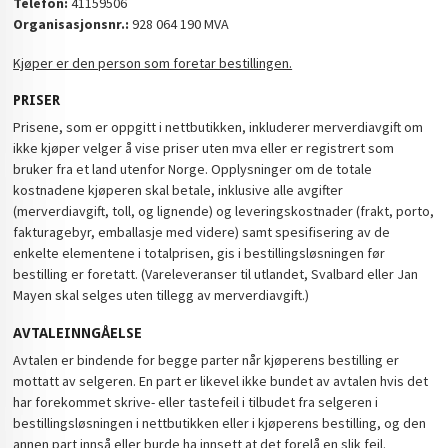
Telefon:
41159506
Organisasjonsnr.:
928 064 190 MVA
Kjøper er den person som foretar bestillingen.
PRISER
Prisene, som er oppgitt i nettbutikken, inkluderer merverdiavgift om
ikke kjøper velger å vise priser uten mva eller er registrert som
bruker fra et land utenfor Norge. Opplysninger om de totale
kostnadene kjøperen skal betale, inklusive alle avgifter
(merverdiavgift, toll, og lignende) og leveringskostnader (frakt, porto,
fakturagebyr, emballasje med videre) samt spesifisering av de
enkelte elementene i totalprisen, gis i bestillingsløsningen før
bestilling er foretatt. (Vareleveranser til utlandet, Svalbard eller Jan
Mayen skal selges uten tillegg av merverdiavgift.)
AVTALEINNGÅELSE
Avtalen er bindende for begge parter når kjøperens bestilling er
mottatt av selgeren. En part er likevel ikke bundet av avtalen hvis det
har forekommet skrive- eller tastefeil i tilbudet fra selgeren i
bestillingsløsningen i nettbutikken eller i kjøperens bestilling, og den
annen part innså eller burde ha innsett at det forelå en slik feil.