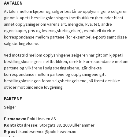
AVTALEN
Avtalen mellom kjøper og selger består av opplysningene selgeren
gir om kjøpet i bestillingsløsningen i nettbutikken (herunder blant
annet opplysninger om varens art, mengde, kvalitet, andre
egenskaper, pris og leveringsbetingelser), eventuell direkte
korrespondanse mellom partene (for eksempel e-post) samt disse
salgsbetingelsene.
Ved motstrid mellom opplysningene selgeren har gitt om kjøpet i
bestillingsløsningen i nettbutikken, direkte korrespondanse mellom
partene og vilkårene i salgsbetingelsene, går direkte
korrespondanse mellom partene og opplysningene gitt i
bestillingsløsningen foran salgsbetingelsene, så fremt det ikke
strider mot bindende lovgivning.
PARTENE
Selger
Firmanavn:
Poki-Heaven AS
Kontaktadresse:
Storgata 38, 2609 Lillehammer
E-post:
kundeservice@poki-heaven.no