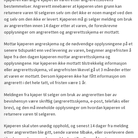
bestemmelser. Angrerett innebærer at kjøperen uten grunn kan
returnere varen til selgeren selv om det ikke er noen mangel ved den
og selv om den ikke er levert. Kjøperen må gi selger melding om bruk
av angreretten innen 14 dager etter at varen, de foreskrevne
opplysninger om angreretten og angrerettsskjema er mottatt.
Mottar kjøperen angreskjema og de nødvendige opplysningene på et
senere tidspunkt enn ved levering av varen, begynner angrefristen å
løpe fra den dagen kjøperen mottar angrerettsskjema og
opplysningene. Har kjøperen ikke mottatt tilstrekkelig informasjon
eller angrerettsskjema, vil angrefristen likevel gå ut 3 måneder etter
at varen er mottatt. Dersom kjøperen ikke har fått informasjon om
angrerett i det hele tatt, vil fristen være 1 år.
Meldingen fra kjøper til selger om bruk av angreretten bør av
bevishensyn være skriftlig (angrerettsskjema, e-post, telefaks eller
brev), og den må inneholde opplysninger om hvordan kjøperen vil
returnere varen til selgeren.
Kjøperen skal uten unødig opphold, og senest 14 dager fra melding
etter angreretten ble gitt, sende varene tilbake, eller overlevere dem