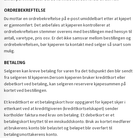
ORDREBEKREFTELSE
Du mottar en ordrebekreftelse på e-post umiddelbart etter at kjøpet
er gjennomført. Det anbefales at kjøperen kontrollerer at
ordrebekreftelsen stemmer overens med bestillingen med hensyn til
antall, varetype, pris osv. Er det ikke samsvar mellom bestillingen og
ordrebekreftelsen, bør kjøperen ta kontakt med selger så snart som
mulig.
BETALING
Selgeren kan kreve betaling for varen fra det tidspunkt den blir sendt
fra selgeren til kjøperen.Dersom kjøperen bruker kredittkort eller
debetkort ved betaling, kan selgeren reservere kjøpesummen på
kortet ved bestillingen.
Et kredittkort er et betalingskort hvor oppgjøret for kjøpet skjer i
etterkant ved at kredittgiveren (kredittkortselskapet) sender
kortholder faktura med krav om betaling. Et debetkort er et
betalingskort knyttet til en innskuddskonto. Bruk av kortet medfører
at brukerens konto blir belastet og beløpet blir overført til
betalingsmottakerens konto.