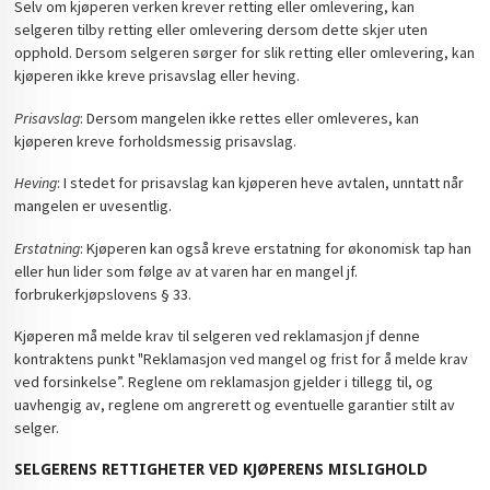
Selv om kjøperen verken krever retting eller omlevering, kan
selgeren tilby retting eller omlevering dersom dette skjer uten
opphold. Dersom selgeren sørger for slik retting eller omlevering, kan
kjøperen ikke kreve prisavslag eller heving.
Prisavslag
: Dersom mangelen ikke rettes eller omleveres, kan
kjøperen kreve forholdsmessig prisavslag.
Heving
: I stedet for prisavslag kan kjøperen heve avtalen, unntatt når
mangelen er uvesentlig.
Erstatning
: Kjøperen kan også kreve erstatning for økonomisk tap han
eller hun lider som følge av at varen har en mangel jf.
forbrukerkjøpslovens § 33.
Kjøperen må melde krav til selgeren ved reklamasjon jf denne
kontraktens punkt "Reklamasjon ved mangel og frist for å melde krav
ved forsinkelse”. Reglene om reklamasjon gjelder i tillegg til, og
uavhengig av, reglene om angrerett og eventuelle garantier stilt av
selger.
SELGERENS RETTIGHETER VED KJØPERENS MISLIGHOLD