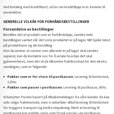
Ved betaling med kredittkort, vil lov om kredittkjøp m.m. komme til
anvendelse.
GENERELLE VILKÅR FOR FORHÅNDSBESTILLINGER
Forsendelse av bestillinger
Bestilles det et produkt som er forhåndskjøp, sendes hele
bestillingen samlet når det siste produktet er på lager. NB! Sjekk tekst
på produktnavn og din bestilling.
Hvis du ønsker at varene som allerede er på lager skal sendes
separat, kan du kontakte oss for å avtale hvordan det skal
gjennomføres, men det vil da tilkomme fraktkostnad for den ekstra
sendingen, som er følgende:
Pakker som er for store til postkassen
: Levering til hentested,
129 kr.
Pakker som passer i postkassen
: Levering til postkasse, 69 kr.
Vi benytter Posten basert på tilbakemeldinger fra våre kunder. Du kan
selv velge fraktmetode, men vi anbefaler alltid levering til hentested
for tryggere transport og bedre innpakning. Merk at levering til
postkassen kun gjelder varer som fysisk passer i en postkasse.