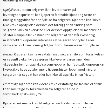
erstatning fra selgeren.
Oppfyllelse
: Dersom selgeren ikke leverer varen på
leveringstidspunktet, kan kjøperen fastholde kjøpet og sette en
rimelig tileggsfrist for oppfyllelse fra selgeren. Kjøperen kan likevel
ikke kreve oppfyllelse dersom det foreligger en hindring som
selgeren ikkekan overvinne eller dersom oppfyllelse vil medføre en
så stor ulempe eller kostnad for selgeren at det står i vesentlig
misforhold til kjøperens interesse i at selgeren oppfyller. Faller
vanskene bort innen rimelig tid, kan forbrukeren kreve oppfyllelse.
Heving
: Kjøperen kan heve avtalen med selgeren dersom forsinkelsen
er vesentlig eller hvis selgeren ikke leverer varen innen den
tilleggsfristen for oppfyllelse som kjøperen har fastsatt. Kjøperen kan
likevel ikke heve avtalen mens tilleggsfristen løper, med mindre
selgeren har sagt at han eller hun ikke vil oppfylle innen fristen.
Erstatning
: Kjøperen kan videre kreve erstatning for tap han eller hun
lider som følge av forsinkelsen fra selgerens side jf.
forbrukerkjøpslovens § 24.
Kjøperen må melde krav til selgeren ved reklamasjon jf. denne