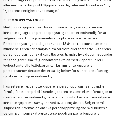
eller mangler etter punkt "Kjøperens rettigheter ved forsinkelse" og
"Kjøperens rettigheter ved mangel".
PERSONOPPLYSNINGER
Med mindre kjøperen samtykker til noe annet, kan selgeren kun
innhente og lagre de personopplysninger som er nødvendig for at
selgeren skal kunne gjennomføre forpliktelsene etter avtalen.
Personopplysningene til kjøper under 15 år kan ikke innhentes med
mindre selgeren har samtykke fra foreldre eller foresatte. Kjøperens
personopplysninger skal kun utleveres til andre hvis det er nødvendig
for at selgeren skal få gjennomført avtalen med kjøperen, eller i
lovbestemte tilfelle.Selgeren kan kun innhente kjøperens
personnummer dersom det er saklig behov for sikker identifisering
og slik innhenting er nødvendig.
Hvis selgeren vil benytte kjøperens personopplysninger til andre
formål, for eksempel til å sende kjøperen reklame eller informasjon ut
over det som er nødvendig for å få gjennomført avtalen, må selgeren
innhente kjøperens samtykke ved avtaleinngåelsen. Selgeren må
gikjøperen informasjon om hva personopplysningene skal brukes til
og om hvem som skal bruke personopplysningene. Kjøperens