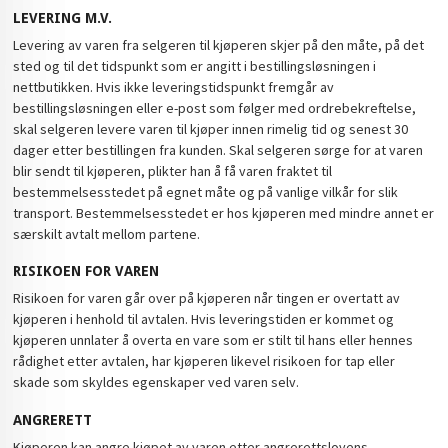
LEVERING M.V.
Levering av varen fra selgeren til kjøperen skjer på den måte, på det
sted og til det tidspunkt som er angitt i bestillingsløsningen i
nettbutikken. Hvis ikke leveringstidspunkt fremgår av
bestillingsløsningen eller e-post som følger med ordrebekreftelse,
skal selgeren levere varen til kjøper innen rimelig tid og senest 30
dager etter bestillingen fra kunden. Skal selgeren sørge for at varen
blir sendt til kjøperen, plikter han å få varen fraktet til
bestemmelsesstedet på egnet måte og på vanlige vilkår for slik
transport. Bestemmelsesstedet er hos kjøperen med mindre annet er
særskilt avtalt mellom partene.
RISIKOEN FOR VAREN
Risikoen for varen går over på kjøperen når tingen er overtatt av
kjøperen i henhold til avtalen. Hvis leveringstiden er kommet og
kjøperen unnlater å overta en vare som er stilt til hans eller hennes
rådighet etter avtalen, har kjøperen likevel risikoen for tap eller
skade som skyldes egenskaper ved varen selv.
ANGRERETT
Kjøperen kan angre kjøpet av varen etter angrerettslovens