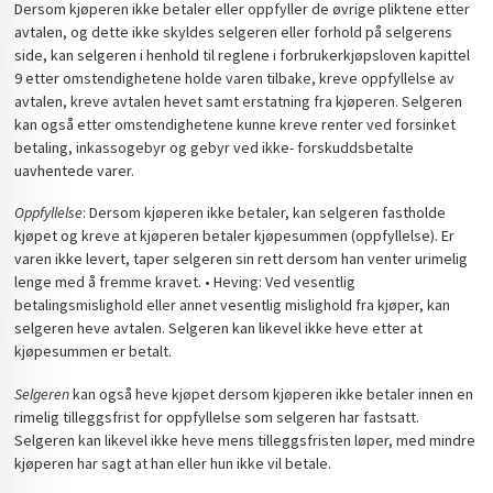
Dersom kjøperen ikke betaler eller oppfyller de øvrige pliktene etter
avtalen, og dette ikke skyldes selgeren eller forhold på selgerens
side, kan selgeren i henhold til reglene i forbrukerkjøpsloven kapittel
9 etter omstendighetene holde varen tilbake, kreve oppfyllelse av
avtalen, kreve avtalen hevet samt erstatning fra kjøperen. Selgeren
kan også etter omstendighetene kunne kreve renter ved forsinket
betaling, inkassogebyr og gebyr ved ikke- forskuddsbetalte
uavhentede varer.
Oppfyllelse
: Dersom kjøperen ikke betaler, kan selgeren fastholde
kjøpet og kreve at kjøperen betaler kjøpesummen (oppfyllelse). Er
varen ikke levert, taper selgeren sin rett dersom han venter urimelig
lenge med å fremme kravet. • Heving: Ved vesentlig
betalingsmislighold eller annet vesentlig mislighold fra kjøper, kan
selgeren heve avtalen. Selgeren kan likevel ikke heve etter at
kjøpesummen er betalt.
Selgeren
kan også heve kjøpet dersom kjøperen ikke betaler innen en
rimelig tilleggsfrist for oppfyllelse som selgeren har fastsatt.
Selgeren kan likevel ikke heve mens tilleggsfristen løper, med mindre
kjøperen har sagt at han eller hun ikke vil betale.