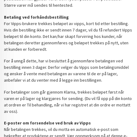
Større varer må sendes til hentested.
Betaling ved forhåndsbestilling
For Vipps-brukere trekkes beløpet av vipps, kort tid etter bestilling.
Hvis din bestilling ikke er sendt innen 7 dager, vil du få refundert Vipps
beløpet til din konto. Det kan/har skapt forvirring hos kunder, når
betalingen deretter gjennomføres og beløpet trekkes på nytt, uten
at kunden er forberedt.
For å unngå dette, har vi besluttet å gjennomføre betalingen ved
bestilling innen 3 dager. Derfor velger du Vipps som betalingsmiddel
og ønsker å vente med betalingen av varene til de er på lager,
anbefaler vi at du venter med å legge inn bestillingen.
For betalinger som går gjennom Klarna, trekkes beløpet først når
varen er på lager og klargjøres for sending. (Du vil få opp på din konto
at ordren er Til behandling, når vi har registret at din ordre er mottatt
av oss).
E-poster om forsendelse ved bruk av Vipps
Når betalingen trekkes, vil du motta en automatisk e-post som
bekrefter at produktene er sendt. Vær oppmerksom på at denne e-