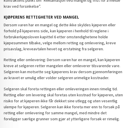
kontraktens punkt om "Reklamasjon ved mangel og frist for å melde
krav ved forsinkelse”.
KJØPERENS RETTIGHETER VED MANGEL
Dersom varen har en mangel og dette ikke skyldes kjøperen eller
forhold på kjøperens side, kan kjøperen i henhold til reglene i
forbrukerkjøpsloven kapittel 6 etter omstendighetene holde
kjøpesummen tilbake, velge mellom retting og omlevering, kreve
prisavslag, kreveavtalen hevet og erstatning fra selgeren.
Retting eller omlevering: Dersom varen har en mangel, kan kjøperen
kreve at selgeren retter mangelen eller omleverer tilsvarende vare.
Selgeren kan motsette seg kjøperens krav dersom gjennomføringen
av kravet er umulig eller volder selgeren urimelige kostnader.
Selgeren skal foreta rettingen eller omleveringen innen rimelig tid.
Retting eller om levering skal foretas uten kostnad for kjøperen, uten
risiko for at kjøperen ikke får dekket sine utlegg og uten vesentlig
ulempe for kjøperen. Selgeren kan ikke foreta mer enn to forsøk på
retting eller omlevering for samme mangel, med mindre det
foreligger særlige grunner som gjør at ytterligere forsøk er rimelig.