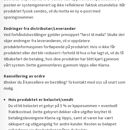
posten er systemgenerert og ikke reflekterer faktisk utsendelse. Når
produktet fysisk sendes, vil du motta en ny e-post med
sporingsnummer.
Endringer fra distributør/Leverandør
Ved forhåndsbestillinger gjelder prinsippet "først til mølla". Skulle det
skjer endringer fra leverandøren, vil vi oppdatere
produktinformasjonen fortløpende på produktet. Hvis vi ikke får
produktet eller det blir redusert i forhold til hva vi har lagt ut, vil du få
tilbakeført din betaling, hvis dine produkter har blitt kjørt gjennom
vårt system. Dette gjennomføres gjennom Vipps eller Klarna.
Kansellering av ordre
Ønsker du å kansellere en bestilling? Ta kontakt med oss så snart som
mulig.
Hvis produktet er belastet/sendt
:
Du vil bli belastet et gebyr på 5 % av kjøpesummen + eventuell
fraktkostnad. Dette gebyret dekker våre utgifter knyttet til
betalingsløsningene Klarna og Vipps, samt at varen har vært
okkupert og utilgjengelig for andre kunder. Resten av beløpet
refunderes via den betalingsmåten du brukte.