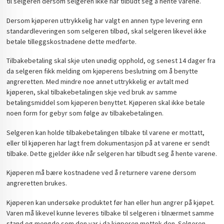
til selgeren dersom selgeren ikke har tilbudt seg å hente varene.
Dersom kjøperen uttrykkelig har valgt en annen type levering enn
standardleveringen som selgeren tilbød, skal selgeren likevel ikke
betale tilleggskostnadene dette medførte.
Tilbakebetaling skal skje uten unødig opphold, og senest 14 dager fra
da selgeren fikk melding om kjøperens beslutning om å benytte
angreretten. Med mindre noe annet uttrykkelig er avtalt med
kjøperen, skal tilbakebetalingen skje ved bruk av samme
betalingsmiddel som kjøperen benyttet. Kjøperen skal ikke betale
noen form for gebyr som følge av tilbakebetalingen.
Selgeren kan holde tilbakebetalingen tilbake til varene er mottatt,
eller til kjøperen har lagt frem dokumentasjon på at varene er sendt
tilbake. Dette gjelder ikke når selgeren har tilbudt seg å hente varene.
Kjøperen må bære kostnadene ved å returnere varene dersom
angreretten brukes.
Kjøperen kan undersøke produktet før han eller hun angrer på kjøpet.
Varen må likevel kunne leveres tilbake til selgeren i tilnærmet samme
stand og mengde som den var i da kjøperen mottok den. Selgeren