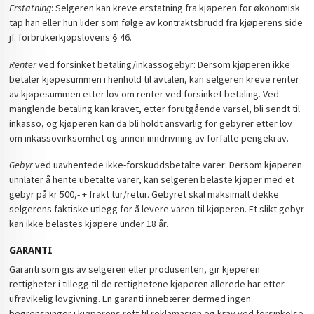
Erstatning
: Selgeren kan kreve erstatning fra kjøperen for økonomisk
tap han eller hun lider som følge av kontraktsbrudd fra kjøperens side
jf. forbrukerkjøpslovens § 46.
Renter
ved forsinket betaling/inkassogebyr: Dersom kjøperen ikke
betaler kjøpesummen i henhold til avtalen, kan selgeren kreve renter
av kjøpesummen etter lov om renter ved forsinket betaling. Ved
manglende betaling kan kravet, etter forutgående varsel, bli sendt til
inkasso, og kjøperen kan da bli holdt ansvarlig for gebyrer etter lov
om inkassovirksomhet og annen inndrivning av forfalte pengekrav.
Gebyr
ved uavhentede ikke-forskuddsbetalte varer: Dersom kjøperen
unnlater å hente ubetalte varer, kan selgeren belaste kjøper med et
gebyr på kr 500,- + frakt tur/retur. Gebyret skal maksimalt dekke
selgerens faktiske utlegg for å levere varen til kjøperen. Et slikt gebyr
kan ikke belastes kjøpere under 18 år.
GARANTI
Garanti som gis av selgeren eller produsenten, gir kjøperen
rettigheter i tillegg til de rettighetene kjøperen allerede har etter
ufravikelig lovgivning. En garanti innebærer dermed ingen
begrensninger i kjøperens rett til reklamasjon og krav ved forsinkelse