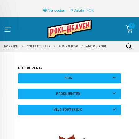
: NOK
Norwegian
Valuta
0
FORSIDE
COLLECTIBLES
FUNKO POP
ANIME POP!
FILTRERING
PRIS
PRODUSENTER
VELG SORTERING