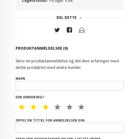
Lagerstatus:
På lager: 9 stk.
DEL DETTE
PRODUKTANMELDELSER (0)
Skriv en produktanmeldelse og del dine erfaringer med
dette produktet med andre kunder.
NAVN
DIN VURDERING?
1 STAR
2 STAR
3 STAR
4 STAR
5 STAR
6 STAR
OPPGI EN TITTEL FOR ANMELDELSEN DIN