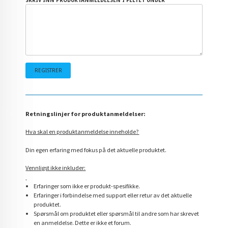
SKRIV INN PRODUKTANMELDELSEN I FELTET UNDER
Retningslinjer for produktanmeldelser:
Hva skal en produktanmeldelse inneholde?
Din egen erfaring med fokus på det aktuelle produktet.
Vennligst ikke inkluder:
Erfaringer som ikke er produkt-spesifikke.
Erfaringer i forbindelse med support eller retur av det aktuelle
produktet.
Spørsmål om produktet eller spørsmål til andre som har skrevet
en anmeldelse. Dette er ikke et forum.