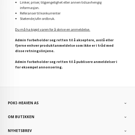
Linker, priser, tilgjengelighet eller annen tidsavhengig
informasjon.
Referanser til konkurrenter
Støtende/ufin ordbruk.
Du må ha kjøpt varen for å skrive en anmeldelse.
Admin forbeholder seg retten til å akseptere, avslå eller
fjerne enhver produktanmeldelse som ikke er i tråd med
disse retningslinjene.
Admin forbeholder seg retten til å publisere anmeldelser i
for eksempel annonsering.
POKI-HEAVEN AS
OM BUTIKKEN
NYHETSBREV