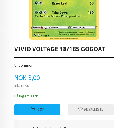
VIVID VOLTAGE 18/185 GOGOAT
Uncommon
Pris
NOK
3,00
inkl. mva.
På lager: 9 stk.
KJØP
ØNSKELISTE