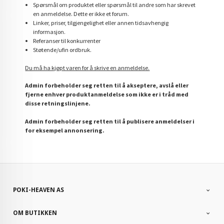
Spørsmål om produktet eller spørsmål til andre som har skrevet
en anmeldelse. Dette er ikke et forum.
Linker, priser, tilgjengelighet eller annen tidsavhengig
informasjon.
Referanser til konkurrenter
Støtende/ufin ordbruk.
Du må ha kjøpt varen for å skrive en anmeldelse.
Admin forbeholder seg retten til å akseptere, avslå eller
fjerne enhver produktanmeldelse som ikke er i tråd med
disse retningslinjene.
Admin forbeholder seg retten til å publisere anmeldelser i
for eksempel annonsering.
POKI-HEAVEN AS
OM BUTIKKEN