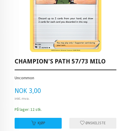
CHAMPION'S PATH 57/73 MILO
Uncommon
Pris
NOK
3,00
inkl. mva.
På lager: 12 stk.
KJØP
ØNSKELISTE