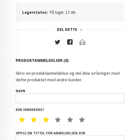
Lagerstatus:
På lager: 12 stk.
DEL DETTE
PRODUKTANMELDELSER (0)
Skriv en produktanmeldelse og del dine erfaringer med
dette produktet med andre kunder.
NAVN
DIN VURDERING?
1 STAR
2 STAR
3 STAR
4 STAR
5 STAR
6 STAR
OPPGI EN TITTEL FOR ANMELDELSEN DIN