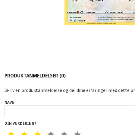
PRODUKTANMELDELSER (0)
Skriv en produktanmeldelse og del dine erfaringer med dette p
NAVN
DIN VURDERING?
1 STAR
2 STAR
3 STAR
4 STAR
5 STAR
6 STAR