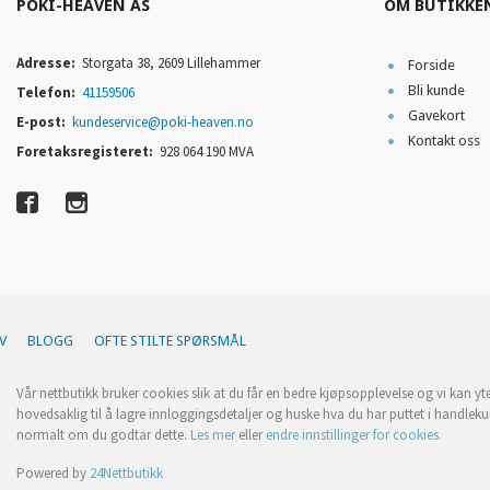
POKI-HEAVEN AS
OM BUTIKKE
Adresse:
Storgata 38, 2609 Lillehammer
Forside
Bli kunde
Telefon:
41159506
Gavekort
E-post:
kundeservice@poki-heaven.no
Kontakt oss
Foretaksregisteret:
928 064 190 MVA
V
BLOGG
OFTE STILTE SPØRSMÅL
Vår nettbutikk bruker cookies slik at du får en bedre kjøpsopplevelse og vi kan yt
hovedsaklig til å lagre innloggingsdetaljer og huske hva du har puttet i handleku
normalt om du godtar dette.
Les mer
eller
endre innstillinger for cookies.
Powered by
24Nettbutikk