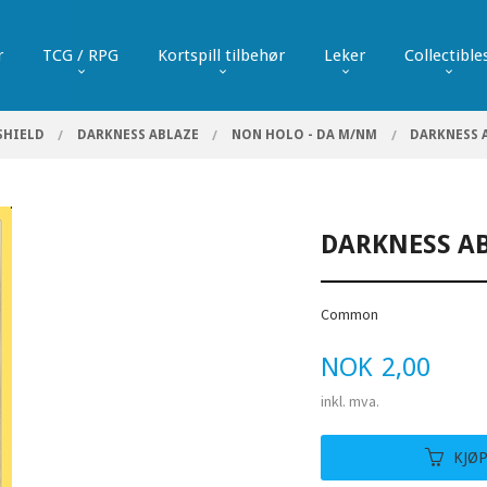
r
TCG / RPG
Kortspill tilbehør
Leker
Collectible
SHIELD
DARKNESS ABLAZE
NON HOLO - DA M/NM
DARKNESS 
DARKNESS AB
Common
Pris
NOK
2,00
inkl. mva.
KJØ