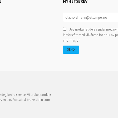
N
NYHETSBREV
Jeg godtar at dere sender meg nyh
innforstått med vilkårene for bruk av p
informasjon
e deg bedre service. Vi bruker cookies
rven din. Fortsett å bruke siden som