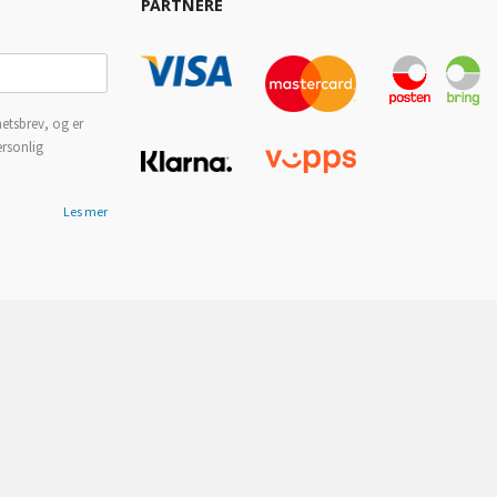
PARTNERE
etsbrev, og er
ersonlig
Les mer