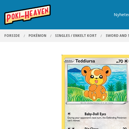
Gå
Lukk
PRODUKTER
til
Nyhete
innholdet
FORSIDE
POKÉMON
SINGLES / ENKELT KORT
SWORD AND 