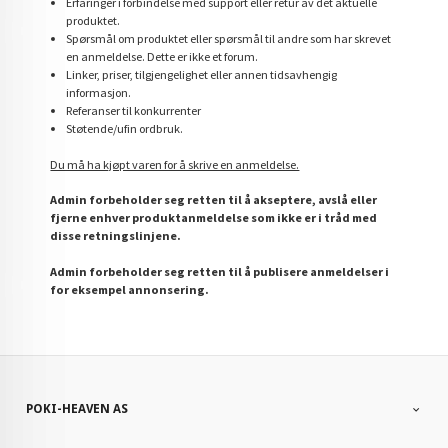
Erfaringer i forbindelse med support eller retur av det aktuelle
produktet.
Spørsmål om produktet eller spørsmål til andre som har skrevet
en anmeldelse. Dette er ikke et forum.
Linker, priser, tilgjengelighet eller annen tidsavhengig
informasjon.
Referanser til konkurrenter
Støtende/ufin ordbruk.
Du må ha kjøpt varen for å skrive en anmeldelse.
Admin forbeholder seg retten til å akseptere, avslå eller
fjerne enhver produktanmeldelse som ikke er i tråd med
disse retningslinjene.
Admin forbeholder seg retten til å publisere anmeldelser i
for eksempel annonsering.
POKI-HEAVEN AS