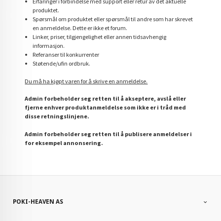
Erfaringer i forbindelse med support eller retur av det aktuelle
produktet.
Spørsmål om produktet eller spørsmål til andre som har skrevet
en anmeldelse. Dette er ikke et forum.
Linker, priser, tilgjengelighet eller annen tidsavhengig
informasjon.
Referanser til konkurrenter
Støtende/ufin ordbruk.
Du må ha kjøpt varen for å skrive en anmeldelse.
Admin forbeholder seg retten til å akseptere, avslå eller
fjerne enhver produktanmeldelse som ikke er i tråd med
disse retningslinjene.
Admin forbeholder seg retten til å publisere anmeldelser i
for eksempel annonsering.
POKI-HEAVEN AS