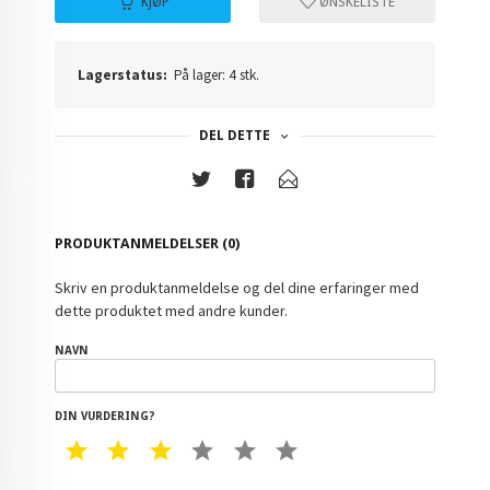
KJØP
ØNSKELISTE
Lagerstatus:
På lager: 4 stk.
DEL DETTE
PRODUKTANMELDELSER (0)
Skriv en produktanmeldelse og del dine erfaringer med
dette produktet med andre kunder.
NAVN
DIN VURDERING?
1 STAR
2 STAR
3 STAR
4 STAR
5 STAR
6 STAR