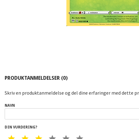
PRODUKTANMELDELSER (0)
Skriv en produktanmeldelse og del dine erfaringer med dette p
NAVN
DIN VURDERING?
1 STAR
2 STAR
3 STAR
4 STAR
5 STAR
6 STAR