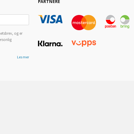
PARTNERE
etsbrev, og er
ersonlig
Les mer