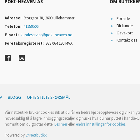
POKI-HEAVEN AS
OM BUTIKKE
Adresse:
Storgata 38, 2609 Lillehammer
Forside
Bli kunde
Telefon:
41159506
Gavekort
E-post:
kundeservice@poki-heaven.no
Kontakt oss
Foretaksregisteret:
928 064 190 MVA
V
BLOGG
OFTE STILTE SPØRSMÅL
Vår nettbutikk bruker cookies slik at du får en bedre kjøpsopplevelse og vi kan yt
hovedsaklig til å lagre innloggingsdetaljer og huske hva du har puttet i handleku
normalt om du godtar dette.
Les mer
eller
endre innstillinger for cookies.
Powered by
24Nettbutikk