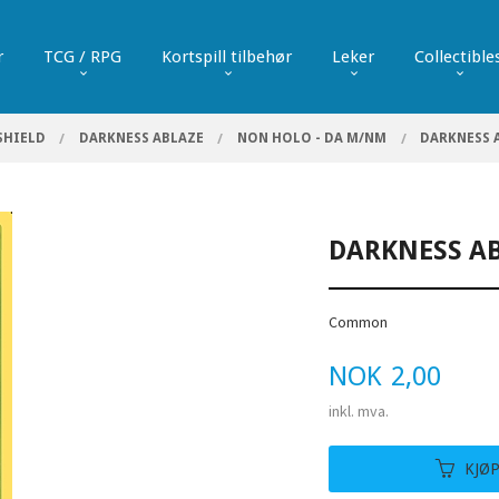
r
TCG / RPG
Kortspill tilbehør
Leker
Collectible
SHIELD
DARKNESS ABLAZE
NON HOLO - DA M/NM
DARKNESS A
DARKNESS AB
Common
Pris
NOK
2,00
inkl. mva.
KJØ