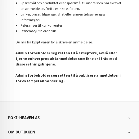
Spørsmål om produktet eller spørsmål til andre som har skrevet
en anmeldelse. Dette er ikke et forum.
Linker, priser, tilgjengelighet eller annen tidsavhengig
informasjon.
Referanser til konkurrenter
Støtende/ufin ordbruk.
Du må ha kjøpt varen for å skrive en anmeldelse.
Admin forbeholder seg retten til å akseptere, avslå eller
fjerne enhver produktanmeldelse som ikke er i tråd med
disse retningslinjene.
Admin forbeholder seg retten til å publisere anmeldelser i
for eksempel annonsering.
POKI-HEAVEN AS
OM BUTIKKEN