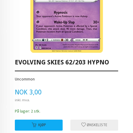
EVOLVING SKIES 62/203 HYPNO
Uncommon
Pris
NOK
3,00
inkl. mva.
På lager: 2 stk.
KJØP
ØNSKELISTE