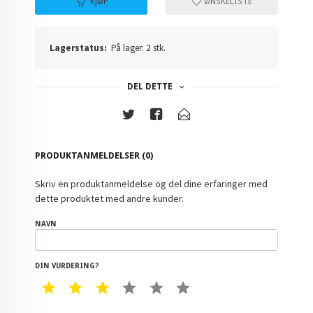
KJØP
ØNSKELISTE
Lagerstatus:
På lager: 2 stk.
DEL DETTE
PRODUKTANMELDELSER (0)
Skriv en produktanmeldelse og del dine erfaringer med
dette produktet med andre kunder.
NAVN
DIN VURDERING?
1 STAR
2 STAR
3 STAR
4 STAR
5 STAR
6 STAR