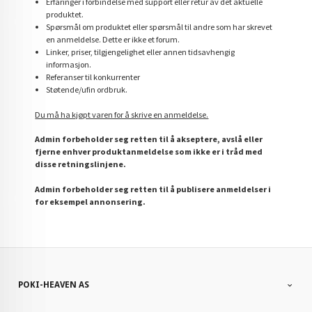
Erfaringer i forbindelse med support eller retur av det aktuelle
produktet.
Spørsmål om produktet eller spørsmål til andre som har skrevet
en anmeldelse. Dette er ikke et forum.
Linker, priser, tilgjengelighet eller annen tidsavhengig
informasjon.
Referanser til konkurrenter
Støtende/ufin ordbruk.
Du må ha kjøpt varen for å skrive en anmeldelse.
Admin forbeholder seg retten til å akseptere, avslå eller
fjerne enhver produktanmeldelse som ikke er i tråd med
disse retningslinjene.
Admin forbeholder seg retten til å publisere anmeldelser i
for eksempel annonsering.
POKI-HEAVEN AS