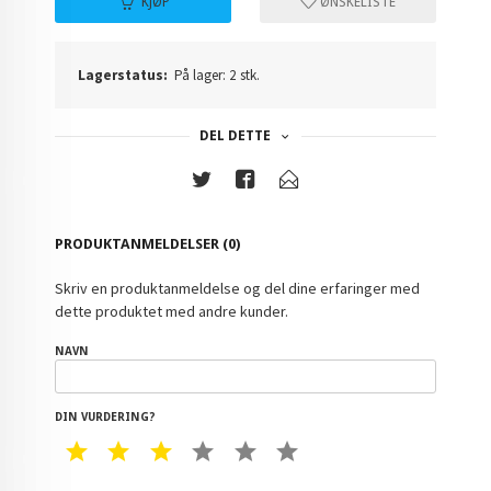
KJØP
ØNSKELISTE
Lagerstatus:
På lager: 2 stk.
DEL DETTE
PRODUKTANMELDELSER (0)
Skriv en produktanmeldelse og del dine erfaringer med
dette produktet med andre kunder.
NAVN
DIN VURDERING?
1 STAR
2 STAR
3 STAR
4 STAR
5 STAR
6 STAR