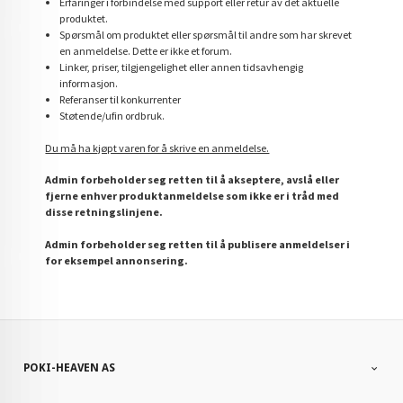
Erfaringer i forbindelse med support eller retur av det aktuelle
produktet.
Spørsmål om produktet eller spørsmål til andre som har skrevet
en anmeldelse. Dette er ikke et forum.
Linker, priser, tilgjengelighet eller annen tidsavhengig
informasjon.
Referanser til konkurrenter
Støtende/ufin ordbruk.
Du må ha kjøpt varen for å skrive en anmeldelse.
Admin forbeholder seg retten til å akseptere, avslå eller
fjerne enhver produktanmeldelse som ikke er i tråd med
disse retningslinjene.
Admin forbeholder seg retten til å publisere anmeldelser i
for eksempel annonsering.
POKI-HEAVEN AS