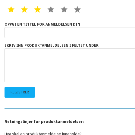
1 STAR
2 STAR
3 STAR
4 STAR
5 STAR
6 STAR
OPPGI EN TITTEL FOR ANMELDELSEN DIN
SKRIV INN PRODUKTANMELDELSEN I FELTET UNDER
Retningslinjer for produktanmeldelser:
Hva skal en produktanmeldelse inneholde?