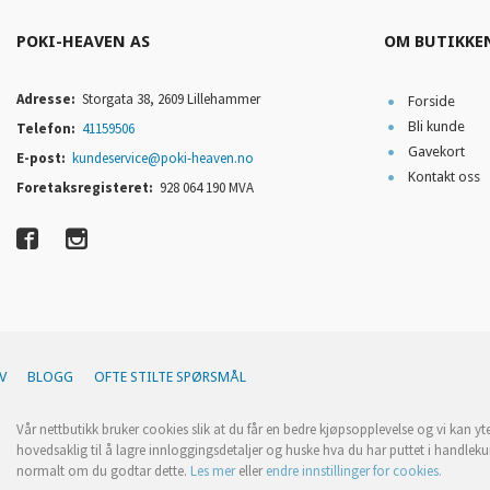
POKI-HEAVEN AS
OM BUTIKKE
Adresse:
Storgata 38, 2609 Lillehammer
Forside
Bli kunde
Telefon:
41159506
Gavekort
E-post:
kundeservice@poki-heaven.no
Kontakt oss
Foretaksregisteret:
928 064 190 MVA
V
BLOGG
OFTE STILTE SPØRSMÅL
Vår nettbutikk bruker cookies slik at du får en bedre kjøpsopplevelse og vi kan yt
hovedsaklig til å lagre innloggingsdetaljer og huske hva du har puttet i handleku
normalt om du godtar dette.
Les mer
eller
endre innstillinger for cookies.