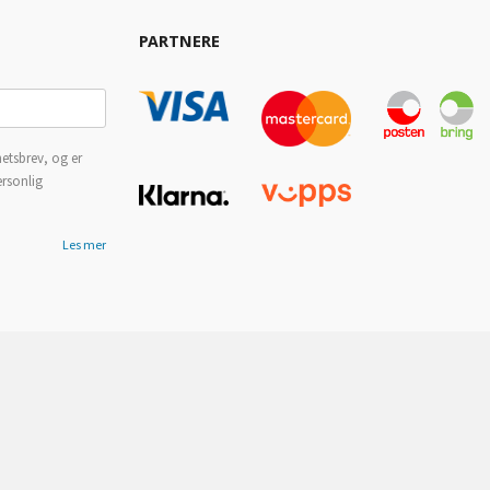
PARTNERE
etsbrev, og er
ersonlig
Les mer