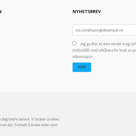
N
NYHETSBREV
Jeg godtar at dere sender meg nyh
innforstått med vilkårene for bruk av p
informasjon
e deg bedre service. Vi bruker cookies
rven din. Fortsett å bruke siden som