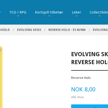
r
TCG / RPG
Kortspill tilbehør
Leker
Collectible
SHIELD
EVOLVING SKIES
REVERSE HOLO - ES M/NM
EVOLVING 
EVOLVING SK
REVERSE HO
Reverse Holo
Pris
NOK
8,00
inkl. mva.