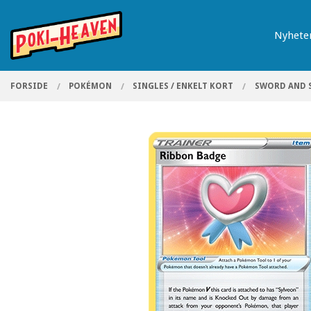
Gå
Lukk
PRODUKTER
til
Nyhete
innholdet
FORSIDE
POKÉMON
SINGLES / ENKELT KORT
SWORD AND 