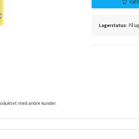
KJØ
Lagerstatus:
På lag
roduktet med andre kunder.