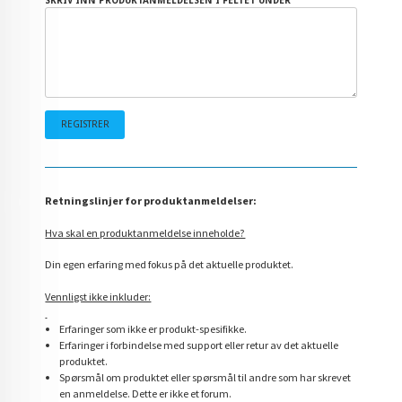
SKRIV INN PRODUKTANMELDELSEN I FELTET UNDER
Retningslinjer for produktanmeldelser:
Hva skal en produktanmeldelse inneholde?
Din egen erfaring med fokus på det aktuelle produktet.
Vennligst ikke inkluder:
Erfaringer som ikke er produkt-spesifikke.
Erfaringer i forbindelse med support eller retur av det aktuelle
produktet.
Spørsmål om produktet eller spørsmål til andre som har skrevet
en anmeldelse. Dette er ikke et forum.