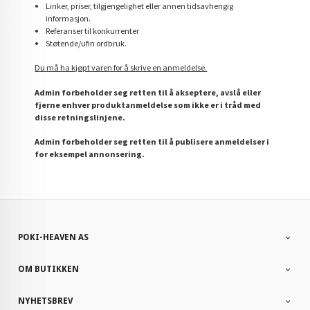
Linker, priser, tilgjengelighet eller annen tidsavhengig
informasjon.
Referanser til konkurrenter
Støtende/ufin ordbruk.
Du må ha kjøpt varen for å skrive en anmeldelse.
Admin forbeholder seg retten til å akseptere, avslå eller
fjerne enhver produktanmeldelse som ikke er i tråd med
disse retningslinjene.
Admin forbeholder seg retten til å publisere anmeldelser i
for eksempel annonsering.
POKI-HEAVEN AS
OM BUTIKKEN
NYHETSBREV