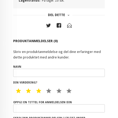
Lagerstatus:
På lager: 10 stk.
DEL DETTE
PRODUKTANMELDELSER (0)
Skriv en produktanmeldelse og del dine erfaringer med
dette produktet med andre kunder.
NAVN
DIN VURDERING?
1 STAR
2 STAR
3 STAR
4 STAR
5 STAR
6 STAR
OPPGI EN TITTEL FOR ANMELDELSEN DIN