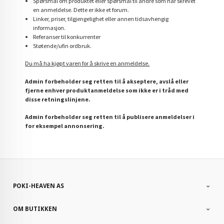
Spørsmål om produktet eller spørsmål til andre som har skrevet
en anmeldelse. Dette er ikke et forum.
Linker, priser, tilgjengelighet eller annen tidsavhengig
informasjon.
Referanser til konkurrenter
Støtende/ufin ordbruk.
Du må ha kjøpt varen for å skrive en anmeldelse.
Admin forbeholder seg retten til å akseptere, avslå eller
fjerne enhver produktanmeldelse som ikke er i tråd med
disse retningslinjene.
Admin forbeholder seg retten til å publisere anmeldelser i
for eksempel annonsering.
POKI-HEAVEN AS
OM BUTIKKEN