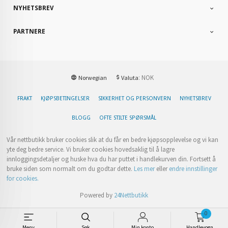
NYHETSBREV
PARTNERE
: NOK
Norwegian
Valuta
FRAKT
KJØPSBETINGELSER
SIKKERHET OG PERSONVERN
NYHETSBREV
BLOGG
OFTE STILTE SPØRSMÅL
Vår nettbutikk bruker cookies slik at du får en bedre kjøpsopplevelse og vi kan
yte deg bedre service. Vi bruker cookies hovedsaklig til å lagre
innloggingsdetaljer og huske hva du har puttet i handlekurven din. Fortsett å
bruke siden som normalt om du godtar dette.
Les mer
eller
endre innstillinger
for cookies.
Powered by
24Nettbutikk
0
Meny
Søk
Min konto
Handlevogn