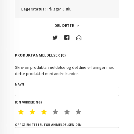
Lagerstatus:
På lager: 6 stk.
DEL DETTE
PRODUKTANMELDELSER (0)
Skriv en produktanmeldelse og del dine erfaringer med
dette produktet med andre kunder.
NAVN
DIN VURDERING?
1 STAR
2 STAR
3 STAR
4 STAR
5 STAR
6 STAR
OPPGI EN TITTEL FOR ANMELDELSEN DIN