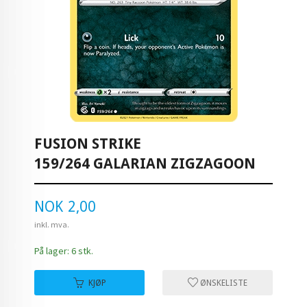
FUSION STRIKE
159/264 GALARIAN ZIGZAGOON
Pris
NOK
2,00
inkl. mva.
På lager: 6 stk.
KJØP
ØNSKELISTE