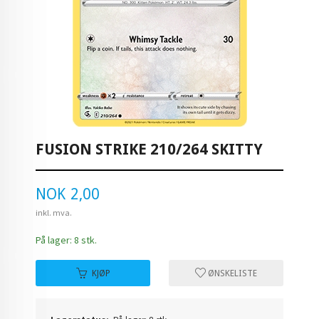
FUSION STRIKE 210/264 SKITTY
Pris
NOK
2,00
inkl. mva.
På lager: 8 stk.
KJØP
ØNSKELISTE