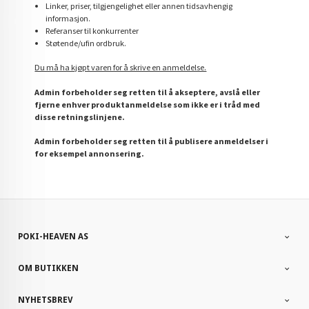
Linker, priser, tilgjengelighet eller annen tidsavhengig
informasjon.
Referanser til konkurrenter
Støtende/ufin ordbruk.
Du må ha kjøpt varen for å skrive en anmeldelse.
Admin forbeholder seg retten til å akseptere, avslå eller
fjerne enhver produktanmeldelse som ikke er i tråd med
disse retningslinjene.
Admin forbeholder seg retten til å publisere anmeldelser i
for eksempel annonsering.
POKI-HEAVEN AS
OM BUTIKKEN
NYHETSBREV