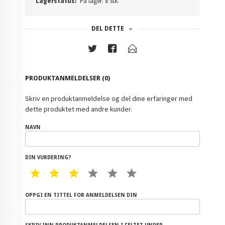
Lagerstatus:
På lager: 8 stk.
DEL DETTE
PRODUKTANMELDELSER (0)
Skriv en produktanmeldelse og del dine erfaringer med
dette produktet med andre kunder.
NAVN
DIN VURDERING?
1 STAR
2 STAR
3 STAR
4 STAR
5 STAR
6 STAR
OPPGI EN TITTEL FOR ANMELDELSEN DIN