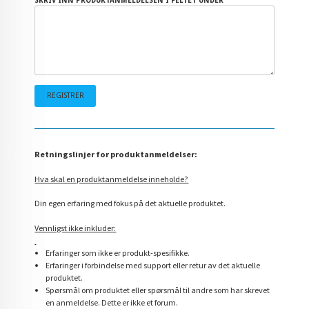
SKRIV INN PRODUKTANMELDELSEN I FELTET UNDER
Retningslinjer for produktanmeldelser:
Hva skal en produktanmeldelse inneholde?
Din egen erfaring med fokus på det aktuelle produktet.
Vennligst ikke inkluder:
Erfaringer som ikke er produkt-spesifikke.
Erfaringer i forbindelse med support eller retur av det aktuelle
produktet.
Spørsmål om produktet eller spørsmål til andre som har skrevet
en anmeldelse. Dette er ikke et forum.