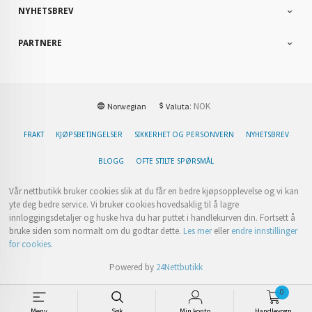
NYHETSBREV
PARTNERE
: NOK
Norwegian
Valuta
FRAKT
KJØPSBETINGELSER
SIKKERHET OG PERSONVERN
NYHETSBREV
BLOGG
OFTE STILTE SPØRSMÅL
Vår nettbutikk bruker cookies slik at du får en bedre kjøpsopplevelse og vi kan
yte deg bedre service. Vi bruker cookies hovedsaklig til å lagre
innloggingsdetaljer og huske hva du har puttet i handlekurven din. Fortsett å
bruke siden som normalt om du godtar dette.
Les mer
eller
endre innstillinger
for cookies.
Powered by
24Nettbutikk
0
Meny
Søk
Min konto
Handlevogn