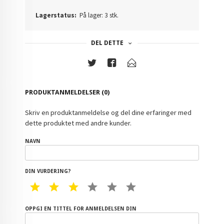
Lagerstatus:
På lager: 3 stk.
DEL DETTE
PRODUKTANMELDELSER (0)
Skriv en produktanmeldelse og del dine erfaringer med
dette produktet med andre kunder.
NAVN
DIN VURDERING?
1 STAR
2 STAR
3 STAR
4 STAR
5 STAR
6 STAR
OPPGI EN TITTEL FOR ANMELDELSEN DIN