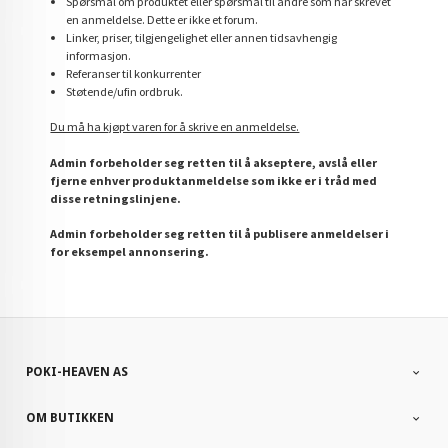
Spørsmål om produktet eller spørsmål til andre som har skrevet
en anmeldelse. Dette er ikke et forum.
Linker, priser, tilgjengelighet eller annen tidsavhengig
informasjon.
Referanser til konkurrenter
Støtende/ufin ordbruk.
Du må ha kjøpt varen for å skrive en anmeldelse.
Admin forbeholder seg retten til å akseptere, avslå eller
fjerne enhver produktanmeldelse som ikke er i tråd med
disse retningslinjene.
Admin forbeholder seg retten til å publisere anmeldelser i
for eksempel annonsering.
POKI-HEAVEN AS
OM BUTIKKEN