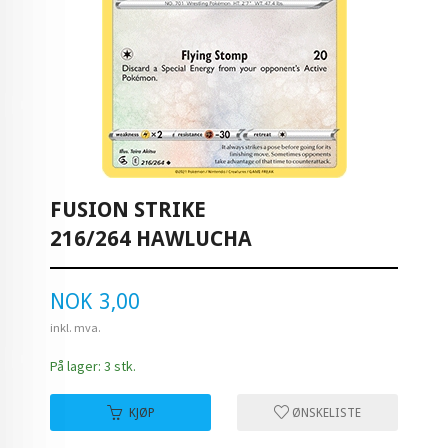
FUSION STRIKE
216/264 HAWLUCHA
Pris
NOK
3,00
inkl. mva.
På lager: 3 stk.
KJØP
ØNSKELISTE