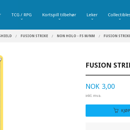
r
TCG / RPG
Kortspill tilbehør
Leker
Collectible
SHIELD
FUSION STRIKE
NON HOLO - FS M/NM
FUSION STRIK
FUSION STRI
Pris
NOK
3,00
inkl. mva.
KJØ