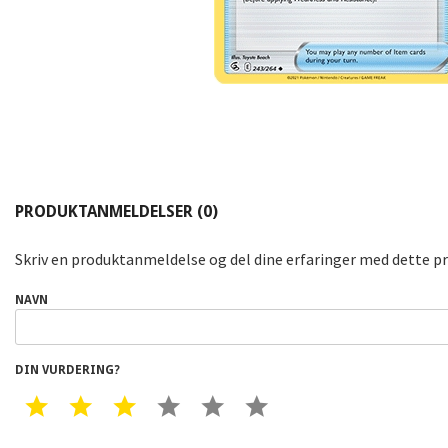
PRODUKTANMELDELSER (0)
Skriv en produktanmeldelse og del dine erfaringer med dette p
NAVN
DIN VURDERING?
1 STAR
2 STAR
3 STAR
4 STAR
5 STAR
6 STAR