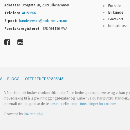
Adresse:
Storgata 38, 2609 Lillehammer
Forside
Bli kunde
Telefon:
41159506
Gavekort
E-post:
kundeservice@poki-heaven.no
Kontakt oss
Foretaksregisteret:
928 064 190 MVA
V
BLOGG
OFTE STILTE SPØRSMÅL
Vår nettbutikk bruker cookies slik at du får en bedre kjøpsopplevelse og vi kan yt
hovedsaklig til å lagre innloggingsdetaljer og huske hva du har puttet i handleku
normalt om du godtar dette.
Les mer
eller
endre innstillinger for cookies.
Powered by
24Nettbutikk