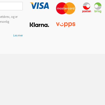
etsbrev, og er
ersonlig
Les mer