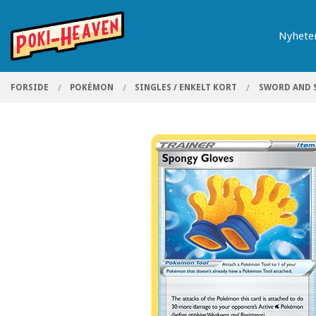
Gå
Lukk
PRODUKTER
til
Nyhete
innholdet
FORSIDE
POKÉMON
SINGLES / ENKELT KORT
SWORD AND 