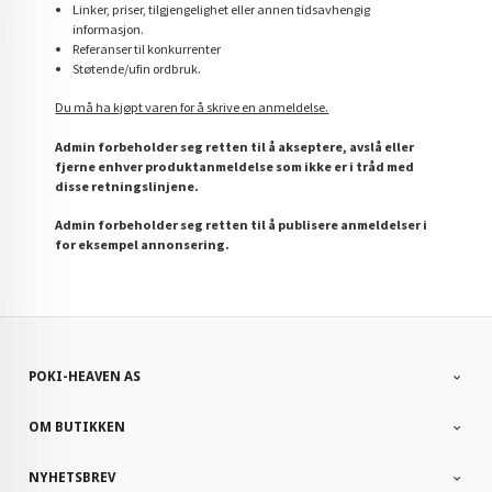
Linker, priser, tilgjengelighet eller annen tidsavhengig
informasjon.
Referanser til konkurrenter
Støtende/ufin ordbruk.
Du må ha kjøpt varen for å skrive en anmeldelse.
Admin forbeholder seg retten til å akseptere, avslå eller
fjerne enhver produktanmeldelse som ikke er i tråd med
disse retningslinjene.
Admin forbeholder seg retten til å publisere anmeldelser i
for eksempel annonsering.
POKI-HEAVEN AS
OM BUTIKKEN
NYHETSBREV