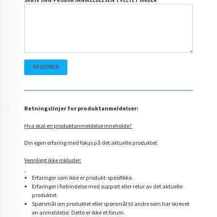
SKRIV INN PRODUKTANMELDELSEN I FELTET UNDER
Retningslinjer for produktanmeldelser:
Hva skal en produktanmeldelse inneholde?
Din egen erfaring med fokus på det aktuelle produktet.
Vennligst ikke inkluder:
Erfaringer som ikke er produkt-spesifikke.
Erfaringer i forbindelse med support eller retur av det aktuelle
produktet.
Spørsmål om produktet eller spørsmål til andre som har skrevet
en anmeldelse. Dette er ikke et forum.