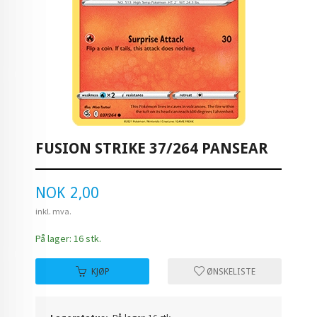
FUSION STRIKE 37/264 PANSEAR
Pris
NOK
2,00
inkl. mva.
På lager: 16 stk.
KJØP
ØNSKELISTE