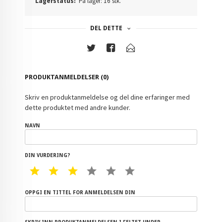
Lagerstatus:
På lager: 16 stk.
DEL DETTE
PRODUKTANMELDELSER (0)
Skriv en produktanmeldelse og del dine erfaringer med
dette produktet med andre kunder.
NAVN
DIN VURDERING?
1 STAR
2 STAR
3 STAR
4 STAR
5 STAR
6 STAR
OPPGI EN TITTEL FOR ANMELDELSEN DIN