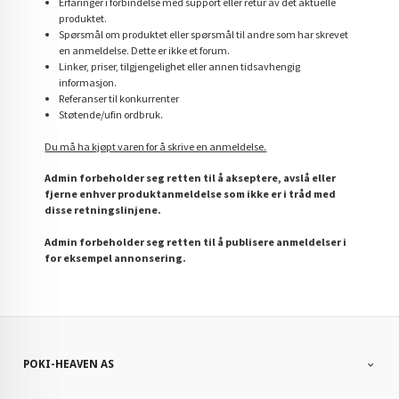
Erfaringer i forbindelse med support eller retur av det aktuelle
produktet.
Spørsmål om produktet eller spørsmål til andre som har skrevet
en anmeldelse. Dette er ikke et forum.
Linker, priser, tilgjengelighet eller annen tidsavhengig
informasjon.
Referanser til konkurrenter
Støtende/ufin ordbruk.
Du må ha kjøpt varen for å skrive en anmeldelse.
Admin forbeholder seg retten til å akseptere, avslå eller
fjerne enhver produktanmeldelse som ikke er i tråd med
disse retningslinjene.
Admin forbeholder seg retten til å publisere anmeldelser i
for eksempel annonsering.
POKI-HEAVEN AS