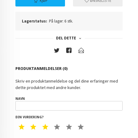
KJØP
ØNSKELISTE
Lagerstatus:
På lager: 6 stk.
DEL DETTE
PRODUKTANMELDELSER (0)
Skriv en produktanmeldelse og del dine erfaringer med
dette produktet med andre kunder.
NAVN
DIN VURDERING?
1 STAR
2 STAR
3 STAR
4 STAR
5 STAR
6 STAR